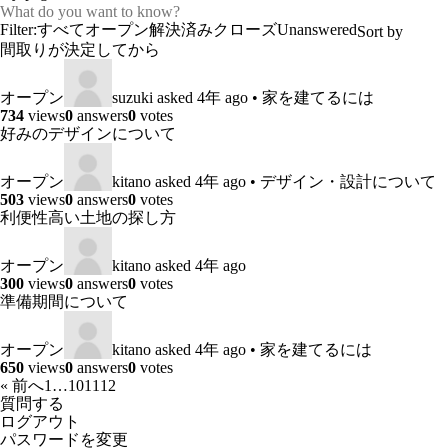
Filter:
すべて
オープン
解決済み
クローズ
Unanswered
間取りが決定してから
オープン
suzuki
asked 4年 ago
•
家を建てるには
734
views
0
answers
0
votes
好みのデザインについて
オープン
kitano
asked 4年 ago
•
デザイン・設計について
503
views
0
answers
0
votes
利便性高い土地の探し方
オープン
kitano
asked 4年 ago
300
views
0
answers
0
votes
準備期間について
オープン
kitano
asked 4年 ago
•
家を建てるには
650
views
0
answers
0
votes
« 前へ
1
…
10
11
12
質問する
ログアウト
パスワードを変更