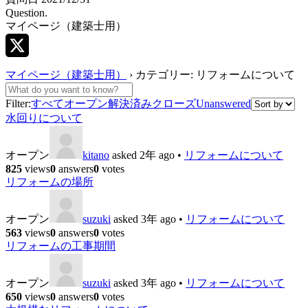
Question.
マイページ（建築士用）
X
マイページ（建築士用）
›
カテゴリー: リフォームについて
Filter:
すべて
オープン
解決済み
クローズ
Unanswered
水回りについて
オープン
kitano
asked 2年 ago
•
リフォームについて
825
views
0
answers
0
votes
リフォームの場所
オープン
suzuki
asked 3年 ago
•
リフォームについて
563
views
0
answers
0
votes
リフォームの工事期間
オープン
suzuki
asked 3年 ago
•
リフォームについて
650
views
0
answers
0
votes