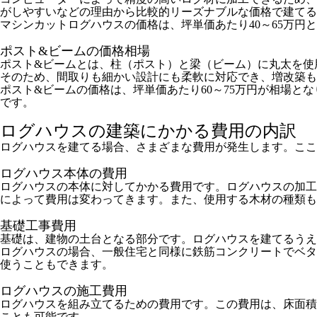
がしやすいなどの理由から比較的リーズナブルな価格で建てる
マシンカットログハウスの価格は、坪単価あたり40～65万円とい
ポスト&ビームの価格相場
ポスト&ビームとは、柱（ポスト）と梁（ビーム）に丸太を使
そのため、間取りも細かい設計にも柔軟に対応でき、増改築も
ポスト&ビームの価格は、坪単価あたり60～75万円が相場となり
です。
ログハウスの建築にかかる費用の内訳
ログハウスを建てる場合、さまざまな費用が発生します。ここ
ログハウス本体の費用
ログハウスの本体に対してかかる費用です。ログハウスの加工
によって費用は変わってきます。また、使用する木材の種類も
基礎工事費用
基礎は、建物の土台となる部分です。ログハウスを建てるうえ
ログハウスの場合、一般住宅と同様に鉄筋コンクリートでベタ
使うこともできます。
ログハウスの施工費用
ログハウスを組み立てるための費用です。この費用は、床面積
ことも可能です。