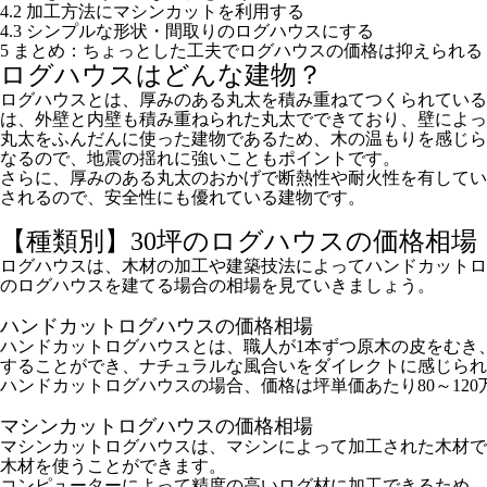
4.2
加工方法にマシンカットを利用する
4.3
シンプルな形状・間取りのログハウスにする
5
まとめ：ちょっとした工夫でログハウスの価格は抑えられる
ログハウスはどんな建物？
ログハウスとは、厚みのある丸太を積み重ねてつくられてい
は、外壁と内壁も積み重ねられた丸太でできており、壁によっ
丸太をふんだんに使った建物であるため、木の温もりを感じら
なるので、地震の揺れに強いこともポイントです。
さらに、厚みのある丸太のおかげで断熱性や耐火性を有してい
されるので、安全性にも優れている建物です。
【種類別】30坪のログハウスの価格相場
ログハウスは、木材の加工や建築技法によってハンドカットロ
のログハウスを建てる場合の相場を見ていきましょう。
ハンドカットログハウスの価格相場
ハンドカットログハウスとは、職人が1本ずつ原木の皮をむき
することができ、ナチュラルな風合いをダイレクトに感じられ
ハンドカットログハウスの場合、価格は坪単価あたり80～120万円
マシンカットログハウスの価格相場
マシンカットログハウスは、マシンによって加工された木材で
木材を使うことができます。
コンピューターによって精度の高いログ材に加工できるため、