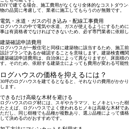
DIYで建てる場合、施工費用がなくなり全体的なコストダウ
物の品質に考慮して、業者に施工してもらうのが無難です。
電気・水道・ガスの引き込み・配線工事費用
ログハウスの中で電気や水道、ガスが使えるようにするために
事は有資格者でなければできないため、必ず専門業者に依頼し
建築確認申請費用
ログハウスが一般住宅と同様に建築物に該当するため、施工前
設計プランであるか確認することを意味します。建築検査機関
建築確認申請費用は、自治体によって異なりますが、床面積
す。そのため、依頼する建築士によっても費用が変わる可能性
ログハウスの価格を抑えるには？
30坪のログハウスを建てるとなると、それなりの費用がかか
します。
できるだけ高級な木材を避ける
ログハウスのログ材には、スギやカラマツ、ヒノキといった
たとえば、ログハウスでよく使われるヒノキは高級な木材で
ただし、同じ樹種でも品種が複数あり、選ぶ品種によって価格
して決めるのがおすすめです。