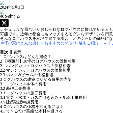
2024年5月3日
家を建てる
ナチュラルな風合いがおしゃれなログハウスに憧れている人も
X
可能です。近年は都会にもマッチするモダンなデザインを用意
そんなログハウスを30坪で建てる場合、どのくらいの価格に
30坪の家はどんな感じ？おすすめの間取り7選もご紹介！ –
目次
非表示
1
ログハウスはどんな建物？
2
【種類別】30坪のログハウスの価格相場
2.1
ハンドカットログハウスの価格相場
2.2
マシンカットログハウスの価格相場
2.3
ポスト&ビームの価格相場
3
ログハウスの建築にかかる費用の内訳
3.1
ログハウス本体の費用
3.2
基礎工事費用
3.3
ログハウスの施工費用
3.4
電気・水道・ガスの引き込み・配線工事費用
3.5
建築確認申請費用
4
ログハウスの価格を抑えるには？
4.1
できるだけ高級な木材を避ける