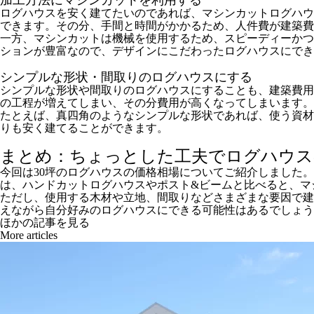
加工方法にマシンカットを利用する
ログハウスを安く建てたいのであれば、マシンカットログハウ
できます。その分、手間と時間がかかるため、人件費が建築費
一方、マシンカットは機械を使用するため、スピーディーかつ
ションが豊富なので、デザインにこだわったログハウスにでき
シンプルな形状・間取りのログハウスにする
シンプルな形状や間取りのログハウスにすることも、建築費用
の工程が増えてしまい、その分費用が高くなってしまいます。
たとえば、真四角のようなシンプルな形状であれば、使う資材
りも安く建てることができます。
まとめ：ちょっとした工夫でログハウス
今回は30坪のログハウスの価格相場についてご紹介しました
は、ハンドカットログハウスやポスト&ビームと比べると、マ
ただし、使用する木材や立地、間取りなどさまざまな要因で建
えながら自分好みのログハウスにできる可能性はあるでしょう
ほかの記事を見る
More articles