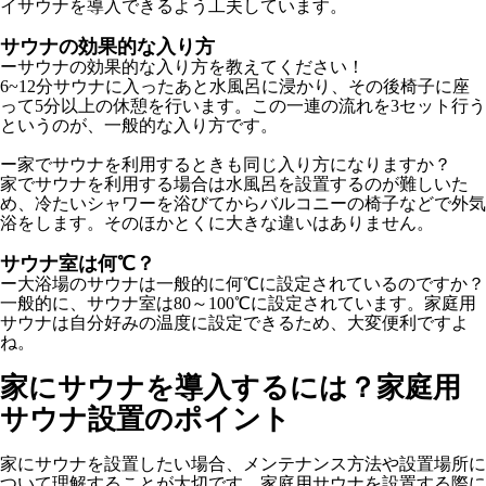
イサウナを導入できるよう工夫しています。
サウナの効果的な入り方
ーサウナの効果的な入り方を教えてください！
6~12分サウナに入ったあと水風呂に浸かり、その後椅子に座
って5分以上の休憩を行います。この一連の流れを3セット行う
というのが、一般的な入り方です。
ー家でサウナを利用するときも同じ入り方になりますか？
家でサウナを利用する場合は水風呂を設置するのが難しいた
め、冷たいシャワーを浴びてからバルコニーの椅子などで外気
浴をします。そのほかとくに大きな違いはありません。
サウナ室は何℃？
ー大浴場のサウナは一般的に何℃に設定されているのですか？
一般的に、サウナ室は80～100℃に設定されています。家庭用
サウナは自分好みの温度に設定できるため、大変便利ですよ
ね。
家にサウナを導入するには？家庭用
サウナ設置のポイント
家にサウナを設置したい場合、メンテナンス方法や設置場所に
ついて理解することが大切です。家庭用サウナを設置する際に