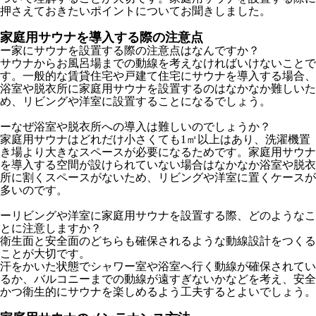
押さえておきたいポイントについてお聞きしました。
家庭用サウナを導入する際の注意点
ー家にサウナを設置する際の注意点はなんですか？
サウナからお風呂場までの動線を考えなければいけないことで
す。一般的な賃貸住宅や戸建て住宅にサウナを導入する場合、
浴室や脱衣所に家庭用サウナを設置するのはなかなか難しいた
め、リビングや洋室に設置することになるでしょう。
ーなぜ浴室や脱衣所への導入は難しいのでしょうか？
家庭用サウナはどれだけ小さくても1㎡以上はあり、洗濯機置
き場より大きなスペースが必要になるためです。家庭用サウナ
を導入する空間が設けられていない場合はなかなか浴室や脱衣
所に割くスペースがないため、リビングや洋室に置くケースが
多いのです。
ーリビングや洋室に家庭用サウナを設置する際、どのようなこ
とに注意しますか？
衛生面と安全面のどちらも確保されるような動線設計をつくる
ことが大切です。
汗をかいた状態でシャワー室や浴室へ行く動線が確保されてい
るか、バルコニーまでの動線が遠すぎないかなどを考え、安全
かつ衛生的にサウナを楽しめるよう工夫するとよいでしょう。