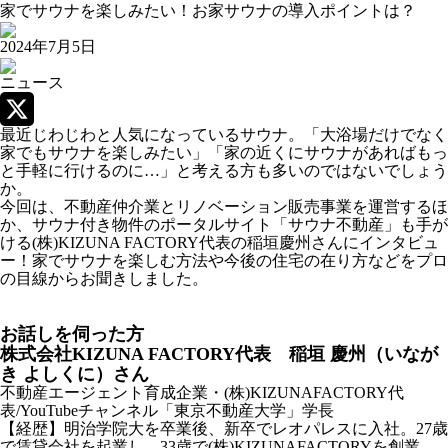
家でサウナを楽しみたい！お家サウナの導入ポイントは？
2024年7月5日
ニュース
最近じわじわと人気になっているサウナ。「大浴場だけでなく
X
家でもサウナを楽しみたい」「家の近くにサウナがあればもっ
と手軽に行けるのに…」と考える方も多いのではないでしょう
か。
今回は、不動産仲介業とリノベーション販売事業を運営するほ
か、サウナ付き物件のポータルサイト「サウナ不動産」も手が
ける(株)KIZUNA FACTORY代表の稲垣慶州さんにインタビュ
ー！家でサウナを楽しむ方法や今後の住宅の在り方などをプロ
の目線からお聞きしました。
お話しを伺った方
株式会社KIZUNA FACTORY代表 稲垣 慶州（いなが
き よしくに）さん
不動産エージェント育成企業・(株)KIZUNAFACTORY代
表/YouTubeチャンネル「東京不動産大学」学長
【経歴】明治学院大を卒業後、新卒でレオパレスに入社。27歳
で賃貸会社を起業し、33歳で(株)KIZUNAFACTORYを創業