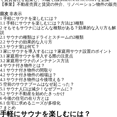
【事業】不動産売買と賃貸の仲介、リノベーション物件の販売
目次
非表示
1
手軽にサウナを楽しむには？
1.1
手軽にサウナを楽しむには？方法は3種類
2
そもそもサウナにはどんな種類がある？効果的な入り方も解
説
2.1
サウナの種類はドライとスチームの2種類
2.2
サウナの効果的な入り方
2.3
サウナ室は何℃？
3
家にサウナを導入するには？家庭用サウナ設置のポイント
3.1
家庭用サウナを導入する際の注意点
3.2
家庭用サウナのメンテナンス方法
4
サウナ付き物件とは？
4.1
サウナ付き物件の間取り
4.2
サウナ付き物件の相場は？
4.3
サウナ付き物件は今後増える？
5
空前のサウナブームはなぜ起こった？
5.1
サウナ人口は減少！なぜブームに？
5.2
サウナ不動産を始めたきっかけ
6
今後の住宅の在り方とは
6.1
住宅に求めるニーズが多様化
7
まとめ
手軽にサウナを楽しむには？