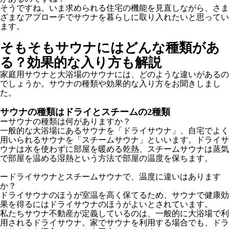
そうですね。いま求められる住宅の機能を見直しながら、さま
ざまなアプローチでサウナを暮らしに取り入れたいと思ってい
ます。
そもそもサウナにはどんな種類があ
る？効果的な入り方も解説
家庭用サウナと大浴場のサウナには、どのような違いがあるの
でしょうか。サウナの種類や効果的な入り方をお聞きしまし
た。
サウナの種類はドライとスチームの2種類
ーサウナの種類は何がありますか？
一般的な大浴場にあるサウナを「ドライサウナ」、自宅でよく
用いられるサウナを「スチームサウナ」といいます。ドライサ
ウナは水を使わずに部屋を暖める乾熱、スチームサウナは蒸気
で部屋を温める湿熱という方法で部屋の温度を保ちます。
ードライサウナとスチームサウナで、温度に違いはあります
か？
ドライサウナのほうが室温を高く保てるため、サウナで健康効
果を得るにはドライサウナのほうがよいとされています。
私たちサウナ不動産が定義しているのは、一般的に大浴場で利
用されるドライサウナ。家でサウナを利用する場合でも、ドラ