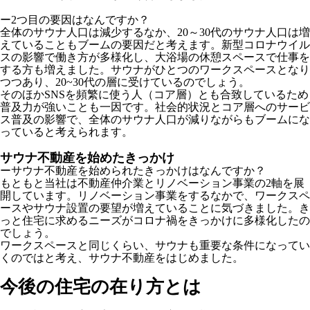
ー2つ目の要因はなんですか？
全体のサウナ人口は減少するなか、20～30代のサウナ人口は増
えていることもブームの要因だと考えます。新型コロナウイル
スの影響で働き方が多様化し、大浴場の休憩スペースで仕事を
する方も増えました。サウナがひとつのワークスペースとなり
つつあり、20~30代の層に受けているのでしょう。
そのほかSNSを頻繁に使う人（コア層）とも合致しているため
普及力が強いことも一因です。社会的状況とコア層へのサービ
ス普及の影響で、全体のサウナ人口が減りながらもブームにな
っていると考えられます。
サウナ不動産を始めたきっかけ
ーサウナ不動産を始められたきっかけはなんですか？
もともと当社は不動産仲介業とリノベーション事業の2軸を展
開しています。リノベーション事業をするなかで、ワークスペ
ースやサウナ設置の要望が増えていることに気づきました。き
っと住宅に求めるニーズがコロナ禍をきっかけに多様化したの
でしょう。
ワークスペースと同じくらい、サウナも重要な条件になってい
くのではと考え、サウナ不動産をはじめました。
今後の住宅の在り方とは