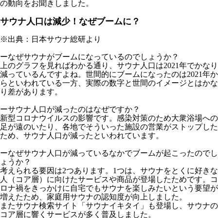
の動向をお聞きしました。
サウナ人口は減少！なぜブームに？
※出典：日本サウナ総研より
ーなぜサウナがブームになっているのでしょうか？
上のグラフを見ればわかる通り、サウナ人口は2021年でかなり
減っているんですよね。世間的にブームになったのは2021年か
らといわれている一方、実際の数字と世間のイメージとはかな
り差があります。
ーサウナ人口が減ったのはなぜですか？
新型コロナウイルスの影響です。感染対策のため大衆浴場への
足が遠のいたり、各地でそういった施設の営業がストップした
ため、サウナ人口が減ったといわれています。
ーなぜサウナ人口が減っているなかでブームが起こったのでし
ょうか？
考えられる要因は2つあります。1つは、サウナをとくに好きな
人（コア層）に向けたサービスや商品が登場したためです。コ
ロナ禍をきっかけに自宅でもサウナを楽しみたいという要望が
増えたため、家庭用サウナの認知度が向上しました。
またサウナ検索サイト「サウナイキタイ」も登場し、サウナの
コア層に響くサービスが多く普及しました。