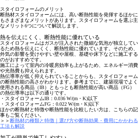
スタイロフォームのメリット
断熱材スタイロフォームには、高い断熱性能を発揮するほかに
もさまざまなメリットがあります。スタイロフォームを選ぶ主
なメリット6つについて解説します。
熱を伝えにくく、断熱性能に優れている
スタイロフォームはガスが注入された微細な気泡が独立してい
るため熱を伝えにくく、断熱性能に優れています。そのため、
外気の影響を受けやすい壁や屋根、基礎や床下などに施工する
のがおすすめです。
施工によって室内の冷暖房効率も上がるため、エネルギー消費
や光熱費も抑えられます。
熱伝導率が低く抑えられていることからも、スタイロフォーム
の断熱性能の高さがわかります。参考までに、建築現場でよく
使用される商品（IB）ともっとも断熱性能が高い商品（FG）
の熱伝導率は以下の通りです。
・スタイロフォームIB：0.036 W/(m・K)以下
・スタイロフォームFG：0.022 W/(m・K)以下
ほかの断熱材と特徴や断熱性能を比較したい方は、こちらの記
事もご覧ください。
＞＞
断熱材の種類と特徴｜選び方や断熱効果・費用にかかわる
工法も解説
加工が簡単で施工しやすい