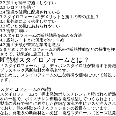
2.2
加工が簡単で施工しやすい
2.3
シロアリを防ぐ
2.4
環境や健康に配慮されている
3
スタイロフォームのデメリットと施工の際の注意点
3.1
紫外線により劣化しやすい
3.2
軽いため風にあおられやすい
3.3
衝撃に弱い
4
スタイロフォームの断熱効果を高める方法
4.1
遮熱シートとの併用がおすすめ
4.2
施工実績が豊富な業者を選ぶ
5
まとめ：スタイロフォームの厚みや断熱性能などの特徴を押
さえて、効果的に施工しよう
断熱材スタイロフォームとは？
「スタイロフォーム」は、デュポンスタイロ社が製造する発泡
プラスチック系断熱材の商品名です。
はじめに、スタイロフォームの主な特徴や価格について解説し
ます。
スタイロフォームの特徴
スタイロフォームは「押出発泡ポリスチレン」と呼ばれる断熱
材の一種で、ポリスチレン樹脂を発泡成型してつくられます。
製造の過程で完全に独立した微細な気泡の中にガスが注入され
ており、熱の移動を抑えるクッションの役目をしています。
なお、発泡系の断熱材といえば、発泡スチロール（ビーズ法発