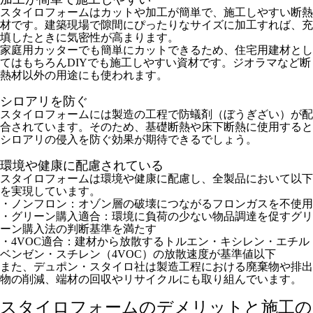
スタイロフォームはカットや加工が簡単で、施工しやすい断熱
材です。建築現場で隙間にぴったりなサイズに加工すれば、充
填したときに気密性が高まります。
家庭用カッターでも簡単にカットできるため、住宅用建材とし
てはもちろんDIYでも施工しやすい資材です。ジオラマなど断
熱材以外の用途にも使われます。
シロアリを防ぐ
スタイロフォームには製造の工程で防蟻剤（ぼうぎざい）が配
合されています。そのため、基礎断熱や床下断熱に使用すると
シロアリの侵入を防ぐ効果が期待できるでしょう。
環境や健康に配慮されている
スタイロフォームは環境や健康に配慮し、全製品において以下
を実現しています。
・ノンフロン：オゾン層の破壊につながるフロンガスを不使用
・グリーン購入適合：環境に負荷の少ない物品調達を促すグリ
ーン購入法の判断基準を満たす
・4VOC適合：建材から放散するトルエン・キシレン・エチル
ベンゼン・スチレン（4VOC）の放散速度が基準値以下
また、デュポン・スタイロ社は製造工程における廃棄物や排出
物の削減、端材の回収やリサイクルにも取り組んでいます。
スタイロフォームのデメリットと施工の