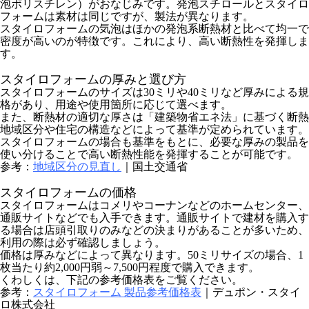
泡ポリスチレン）がおなじみです。発泡スチロールとスタイロ
フォームは素材は同じですが、製法が異なります。
スタイロフォームの気泡はほかの発泡系断熱材と比べて均一で
密度が高いのが特徴です。これにより、高い断熱性を発揮しま
す。
スタイロフォームの厚みと選び方
スタイロフォームのサイズは30ミリや40ミリなど厚みによる規
格があり、用途や使用箇所に応じて選べます。
また、断熱材の適切な厚さは「建築物省エネ法」に基づく断熱
地域区分や住宅の構造などによって基準が定められています。
スタイロフォームの場合も基準をもとに、必要な厚みの製品を
使い分けることで高い断熱性能を発揮することが可能です。
参考：
地域区分の見直し
｜国土交通省
スタイロフォームの価格
スタイロフォームはコメリやコーナンなどのホームセンター、
通販サイトなどでも入手できます。通販サイトで建材を購入す
る場合は店頭引取りのみなどの決まりがあることが多いため、
利用の際は必ず確認しましょう。
価格は厚みなどによって異なります。50ミリサイズの場合、1
枚当たり約2,000円弱～7,500円程度で購入できます。
くわしくは、下記の参考価格表をご覧ください。
参考：
スタイロフォーム 製品参考価格表
｜デュポン・スタイ
ロ株式会社