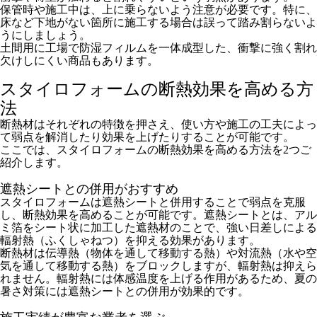
保管時や施工中は、上に乗らないよう注意が必要です。特に、
床など下地がない箇所に施工する場合は誤って踏み割らないよ
うにしましょう。
土間用に工場で防湿フィルムを一体成型した、衝撃に強く割れ
欠けしにくい商品もあります。
スタイロフォームの断熱効果を高める方
法
断熱材はそれぞれの特徴を押さえ、使い方や施工の工夫によっ
て弱点を解消したり効果を上げたりすることが可能です。
ここでは、スタイロフォームの断熱効果を高める方法を2つご
紹介します。
遮熱シートとの併用がおすすめ
スタイロフォームは遮熱シートと併用することで弱点を克服
し、断熱効果を高めることが可能です。遮熱シートとは、アル
ミ箔をシート状に加工した遮熱材のことで、強い日差しによる
輻射熱（ふくしゃねつ）を抑える効果があります。
断熱材は伝導熱（物体を通して移動する熱）や対流熱（水や空
気を通して移動する熱）をブロックしますが、輻射熱は抑えら
れません。輻射熱には体感温度を上げる作用があるため、夏の
暑さ対策には遮熱シートとの併用が効果的です。