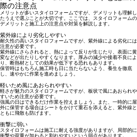
際の注意点
メリットが多いスタイロフォームですが、デメリットも理解し
たうえで選ぶことが大切です。ここでは、スタイロフォームの
デメリットと施工上の注意点や対策を解説します。
紫外線により劣化しやすい
耐久性の高いスタイロフォームですが、紫外線による劣化には
注意が必要です。
紫外線にさらされると、熱によって反りが生じたり、表面に黄
変などが出たりしやすくなります。厚みの減少や接着不良によ
り、断熱材としての効果が低下する恐れもあります。
保管時はもちろん施工時も日に当たらないよう、養生を徹底
し、速やかに作業を進めましょう。
軽いため風にあおられやすい
軽さが魅力のスタイロフォームですが、板状で風にあおられや
すいため注意が必要です。
強風の日はできるだけ作業を控えましょう。また、一時的に屋
外に保管する場合はシートをかけて重石を添えると、紫外線と
ともに飛散も防げます。
衝撃に弱い
スタイロフォームは施工に耐える強度がありますが、局部的に
衝撃や荷重が加わると割れやすいという弱点があります。