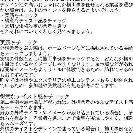
デザイン性の高いおしゃれな外構工事を任せられる業者を選び
たい場合は、以下のポイントを押さえるとよいでしょう。
・実績をチェック
・得意なテイスト感をチェック
・適切な価格設定の業者を選ぶ
それぞれについてくわしく見てみましょう。
実績をチェック
外構業者を選ぶ際は、ホームページなどに掲載されている実績
をチェックしましょう。
実績の件数とともに施工事例をチェックすると、どんな外構を
手掛けているかイメージしやすくなります。展示場などがあれ
ば完成イメージをよりリアルに体験できるため、訪れてみるの
もおすすめです。
昨今では外構やエクステリアの施工コンテストも多く開催され
ているため、参加歴や受賞歴の有無も参考になります。
得意なテイスト感をチェック
施工事例や展示場などがあれば、外構業者の得意なテイスト感
をチェックできます。
好みの外構テイストやイメージが絞り込まれている場合は、そ
れらを得意とする業者を選ぶことで希望を実現しやすく、相談
もスムーズです。
外構のテイストやデザインで迷っている場合は、施工事例など