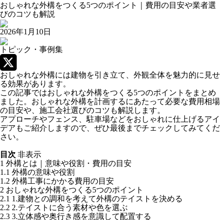
おしゃれな外構をつくる5つのポイント｜費用の目安や業者選
びのコツも解説
2026年1月10日
トピック・事例集
おしゃれな外構には建物を引き立て、外観全体を魅力的に見せ
X
る効果があります。
この記事ではおしゃれな外構をつくる5つのポイントをまとめ
ました。おしゃれな外構を計画するにあたって必要な費用相場
の目安や、施工会社選びのコツも解説します。
アプローチやフェンス、駐車場などをおしゃれに仕上げるアイ
デアもご紹介しますので、ぜひ最後までチェックしてみてくだ
さい。
目次
非表示
1
外構とは｜意味や役割・費用の目安
1.1
外構の意味や役割
1.2
外構工事にかかる費用の目安
2
おしゃれな外構をつくる5つのポイント
2.1
1.建物との調和を考えて外構のテイストを決める
2.2
2.テイストに合う素材や色を選ぶ
2.3
3.立体感や奥行き感を意識して配置する