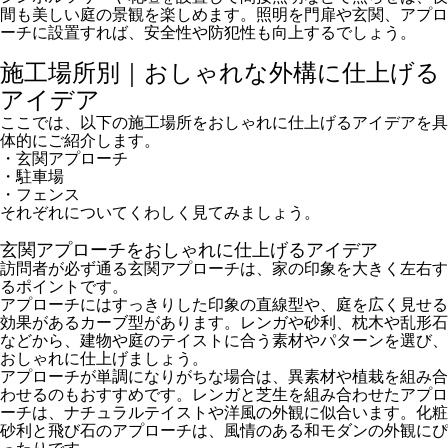
間も美しい庭の景観を楽しめます。照明を門扉や玄関、アプロ
ーチに設置すれば、安全性や防犯性も向上するでしょう。
施工場所別｜おしゃれな外構に仕上げる
アイデア
ここでは、以下の施工場所をおしゃれに仕上げるアイデアを具
体的にご紹介します。
・玄関アプローチ
・駐車場
・フェンス
それぞれについてくわしく見てみましょう。
玄関アプローチをおしゃれに仕上げるアイデア
訪問者が必ず通る玄関アプローチは、家の印象を大きく左右す
るポイントです。
アプローチにはすっきりした印象の直線型や、庭を広く見せる
効果があるカーブ型があります。レンガや砂利、枕木や乱形石
などから、建物や庭のテイストに合う素材やパターンを選び、
おしゃれに仕上げましょう。
アプローチが単調になりがちな場合は、異素材や植栽を組み合
わせるのもおすすめです。レンガと芝生を組み合わせたアプロ
ーチは、ナチュラルテイストや洋風の外観に似合います。化粧
砂利と飛び石のアプローチは、風情のある和モダンの外観にぴ