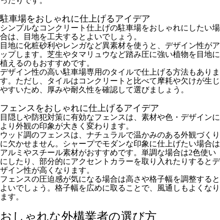
ったりです。
駐車場をおしゃれに仕上げるアイデア
シンプルなコンクリート仕上げの駐車場をおしゃれにしたい場
合は、目地を工夫するとよいでしょう。
目地に化粧砂利やレンガなど異素材を使うと、デザイン性がア
ップします。芝生やタマリュウなど踏み圧に強い植物を目地に
植えるのもおすすめです。
デザイン性の高い駐車場専用のタイルで仕上げる方法もありま
す。ただし、タイルはコンクリートと比べて摩耗や欠けが生じ
やすいため、厚みや耐久性を確認して選びましょう。
フェンスをおしゃれに仕上げるアイデア
目隠しや防犯対策に有効なフェンスは、素材や色・デザインに
より外観の印象が大きく変わります。
ウッド調のフェンスは、ナチュラルで温かみのある外観づくり
に欠かせません。シャープでモダンな印象に仕上げたい場合は
アルミやスチール素材がおすすめです。単調な場合は2色使い
にしたり、部分的にアクセントカラーを取り入れたりするとデ
ザイン性が高くなります。
フェンスの圧迫感が気になる場合は高さや格子幅を調整すると
よいでしょう。格子幅を広めに取ることで、風通しもよくなり
ます。
おしゃれな外構業者の選び方