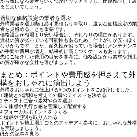
から気になる業者をいくつかピックアップし、比較検討してみ
るとよいでしょう。
適切な価格設定の業者を選ぶ
外構業者を選ぶ際は必ず見積もりを取り、適切な価格設定の業
者を見極めることも重要です。
価格設定が相場より安い場合は、それなりの理由があります。
資材の質が劣っている可能性もあるため、仕上がりが安っぽく
なりがちです。また、耐久性が劣っている場合はメンテナンス
の手間や費用が増え、結果的に高くつくケースもあります。
先にご紹介した費用の目安を参考に、価格設定から素材や施工
の質が確かな会社を選びましょう。
まとめ：ポイントや費用感を押さえて外
構をおしゃれに演出しよう
外構をおしゃれに仕上げる5つのポイントをご紹介しました。
1.建物との調和を考えて外構のテイストを決める
2.テイストに合う素材や色を選ぶ
3.立体感や奥行き感を意識して配置する
4.フォーカルポイントをつくる
5.植栽や照明を取り入れる
ポイントや施工場所ごとのアイデアも参考に、おしゃれな外構
を実現しましょう。
ほかの記事を見る