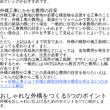
めていくのがおすすめです。
外構工事にかかる費用の目安
外構工事とは敷地の整地や必要な構造物を設置する工事のこと
です。外構工事の費用は、新築かリフォームかで異なります。
住居の新築の際に行う場合、一般的に住宅の本体費用の約10～
15％が工事費用の目安といわれます。デザインや質にこだわり
たい場合は、15～20％を予算として見込んでおくとよいでしょ
う。
ただし、上記はあくまで目安であり、外構の種類や施工面積に
よっても変わります。また、
土地の形状や高低差の有無などによっては、追加費用が発生す
るケースもあるため、注意が必要です。
リフォームの場合は施工箇所や施工範囲、デザインによって変
動するため、一般的には100万以内から数百万円と費用にも幅
があります。
外構の種類や工事ごとの具体的な費用の目安を知りたい人は、
こちらの記事からご覧ください。
＞＞
外構工事とは？外構の種類別特徴や費用を抑える5つのポ
イントも解説
おしゃれな外構をつくる5つのポイント
外構をおしゃれに仕上げるためのポイントを5つご紹介しま
す。