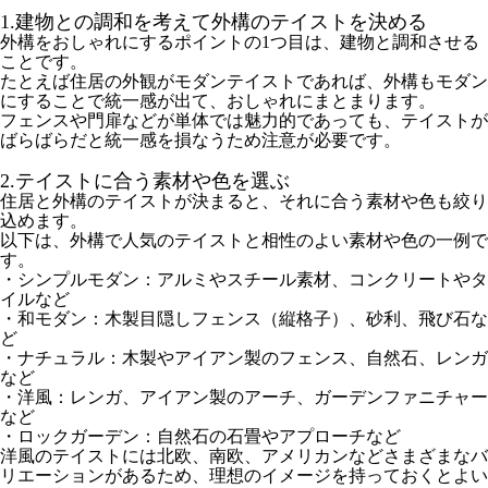
1.建物との調和を考えて外構のテイストを決める
外構をおしゃれにするポイントの1つ目は、建物と調和させる
ことです。
たとえば住居の外観がモダンテイストであれば、外構もモダン
にすることで統一感が出て、おしゃれにまとまります。
フェンスや門扉などが単体では魅力的であっても、テイストが
ばらばらだと統一感を損なうため注意が必要です。
2.テイストに合う素材や色を選ぶ
住居と外構のテイストが決まると、それに合う素材や色も絞り
込めます。
以下は、外構で人気のテイストと相性のよい素材や色の一例で
す。
・シンプルモダン：アルミやスチール素材、コンクリートやタ
イルなど
・和モダン：木製目隠しフェンス（縦格子）、砂利、飛び石な
ど
・ナチュラル：木製やアイアン製のフェンス、自然石、レンガ
など
・洋風：レンガ、アイアン製のアーチ、ガーデンファニチャー
など
・ロックガーデン：自然石の石畳やアプローチなど
洋風のテイストには北欧、南欧、アメリカンなどさまざまなバ
リエーションがあるため、理想のイメージを持っておくとよい