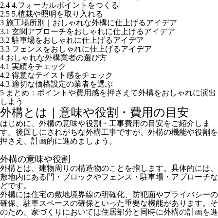
2.4
4.フォーカルポイントをつくる
2.5
5.植栽や照明を取り入れる
3
施工場所別｜おしゃれな外構に仕上げるアイデア
3.1
玄関アプローチをおしゃれに仕上げるアイデア
3.2
駐車場をおしゃれに仕上げるアイデア
3.3
フェンスをおしゃれに仕上げるアイデア
4
おしゃれな外構業者の選び方
4.1
実績をチェック
4.2
得意なテイスト感をチェック
4.3
適切な価格設定の業者を選ぶ
5
まとめ：ポイントや費用感を押さえて外構をおしゃれに演出
しよう
外構とは｜意味や役割・費用の目安
はじめに、外構の意味や役割・工事費用の目安をご紹介しま
す。後回しにされがちな外構工事ですが、外構の機能や役割を
押さえ、計画的に進めましょう。
外構の意味や役割
外構とは、建物周りの構造物のことを指します。具体的には、
敷地内にある門・ブロックやフェンス・駐車場・アプローチな
どです。
外構には住宅の敷地境界線の明確化、防犯面やプライバシーの
確保、駐車スペースの確保といった重要な機能があります。そ
のため、家づくりにおいては住居部分と同時に外構の計画を進