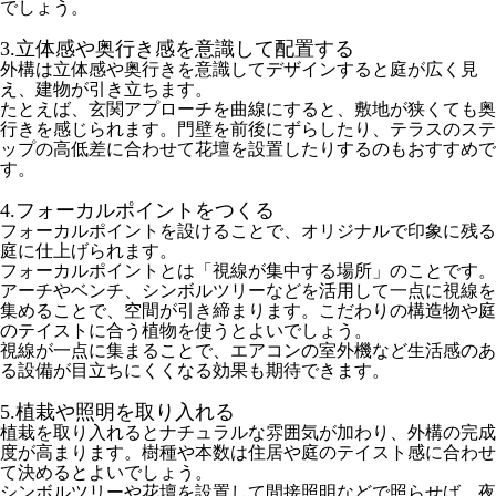
でしょう。
3.立体感や奥行き感を意識して配置する
外構は立体感や奥行きを意識してデザインすると庭が広く見
え、建物が引き立ちます。
たとえば、玄関アプローチを曲線にすると、敷地が狭くても奥
行きを感じられます。門壁を前後にずらしたり、テラスのステ
ップの高低差に合わせて花壇を設置したりするのもおすすめで
す。
4.フォーカルポイントをつくる
フォーカルポイントを設けることで、オリジナルで印象に残る
庭に仕上げられます。
フォーカルポイントとは「視線が集中する場所」のことです。
アーチやベンチ、シンボルツリーなどを活用して一点に視線を
集めることで、空間が引き締まります。こだわりの構造物や庭
のテイストに合う植物を使うとよいでしょう。
視線が一点に集まることで、エアコンの室外機など生活感のあ
る設備が目立ちにくくなる効果も期待できます。
5.植栽や照明を取り入れる
植栽を取り入れるとナチュラルな雰囲気が加わり、外構の完成
度が高まります。樹種や本数は住居や庭のテイスト感に合わせ
て決めるとよいでしょう。
シンボルツリーや花壇を設置して間接照明などで照らせば、夜