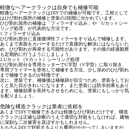
軽微なヘアークラックは自身でも補修可能
軽微なヘアークラックはDIYでの補修が可能です。工程として
はひび割れ箇所の補修と塗装の2段階に分かれています。
ひび割れ箇所の補修は「フィラーすり込み」や「Uカットシー
リング処理」が代表的な方法です。
1.フィラーすり込み
ひび割れ部分に直接微弾性フィラーをすり込んで補修します。
あくまで表面をカバーするだけで直接的な解決にはならないた
め、ひび割れが再発する可能性があります。その後の経過観察
も定期的に行うようにしましょう。
2.Uカット（Vカット）シーリング処理
ひび割れ部分を専用カッターでU字型（V字型）に取り除き、
専用プライマーを塗布して補修する方法。少し深めのひび割れ
まで補修できるのが特徴です。
次に、塗装です。補修後は補修跡が目立つため、塗装をしてお
くと見た目がきれいになります。また塗装には防水効果もあり
ます。補修効果を長持ちさせるためにも、塗装にもしっかり気
を配りましょう。
危険な構造クラックは業者に依頼を
あくまでDIYで補修できるのは軽微なひび割れだけです。構造
クラックは正確な診断のうえで適切な対処をしなければ、建物
に深刻な二次被害を及ぼすかもしれません。
もちろんDIYで対処するよりも費用がかかってしまいますが、