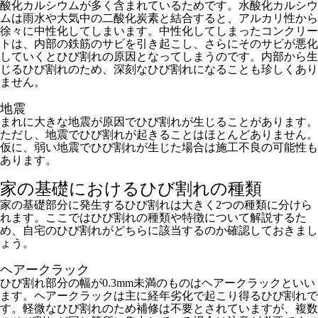
酸化カルシウムが多く含まれているためです。水酸化カルシウ
ムは雨水や大気中の二酸化炭素と結合すると、アルカリ性から
徐々に中性化してしまいます。中性化してしまったコンクリー
トは、内部の鉄筋のサビを引き起こし、さらにそのサビが悪化
していくとひび割れの原因となってしまうのです。内部から生
じるひび割れのため、深刻なひび割れになることも珍しくあり
ません。
地震
まれに大きな地震が原因でひび割れが生じることがあります。
ただし、地震でひび割れが起きることはほとんどありません。
仮に、弱い地震でひび割れが生じた場合は施工不良の可能性も
あります。
家の基礎におけるひび割れの種類
家の基礎部分に発生するひび割れは大きく2つの種類に分けら
れます。ここではひび割れの種類や特徴について解説するた
め、自宅のひび割れがどちらに該当するのか確認しておきまし
ょう。
ヘアークラック
ひび割れ部分の幅が0.3mm未満のものはヘアークラックといい
ます。ヘアークラックは主に経年劣化で起こり得るひび割れで
す。軽微なひび割れのため補修は不要とされていますが、複数