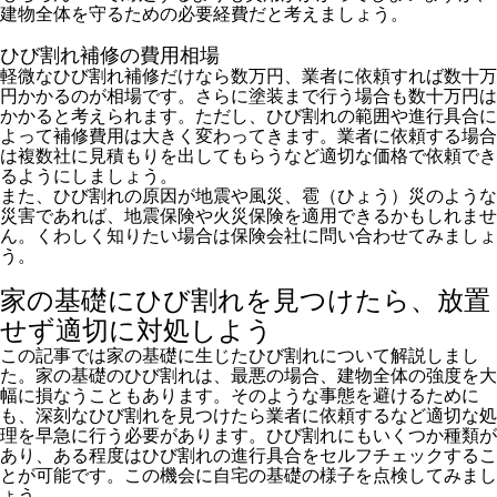
建物全体を守るための必要経費だと考えましょう。
ひび割れ補修の費用相場
軽微なひび割れ補修だけなら数万円、業者に依頼すれば数十万
円かかるのが相場です。さらに塗装まで行う場合も数十万円は
かかると考えられます。ただし、ひび割れの範囲や進行具合に
よって補修費用は大きく変わってきます。業者に依頼する場合
は複数社に見積もりを出してもらうなど適切な価格で依頼でき
るようにしましょう。
また、ひび割れの原因が地震や風災、雹（ひょう）災のような
災害であれば、地震保険や火災保険を適用できるかもしれませ
ん。くわしく知りたい場合は保険会社に問い合わせてみましょ
う。
家の基礎にひび割れを見つけたら、放置
せず適切に対処しよう
この記事では家の基礎に生じたひび割れについて解説しまし
た。家の基礎のひび割れは、最悪の場合、建物全体の強度を大
幅に損なうこともあります。そのような事態を避けるために
も、深刻なひび割れを見つけたら業者に依頼するなど適切な処
理を早急に行う必要があります。ひび割れにもいくつか種類が
あり、ある程度はひび割れの進行具合をセルフチェックするこ
とが可能です。この機会に自宅の基礎の様子を点検してみまし
ょう。