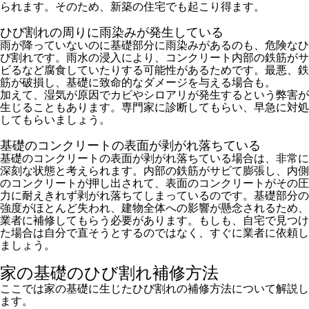
られます。そのため、新築の住宅でも起こり得ます。
ひび割れの周りに雨染みが発生している
雨が降っていないのに基礎部分に雨染みがあるのも、危険なひ
び割れです。雨水の浸入により、コンクリート内部の鉄筋がサ
ビるなど腐食していたりする可能性があるためです。最悪、鉄
筋が破損し、基礎に致命的なダメージを与える場合も。
加えて、湿気が原因でカビやシロアリが発生するという弊害が
生じることもあります。専門家に診断してもらい、早急に対処
してもらいましょう。
基礎のコンクリートの表面が剥がれ落ちている
基礎のコンクリートの表面が剥がれ落ちている場合は、非常に
深刻な状態と考えられます。内部の鉄筋がサビて膨張し、内側
のコンクリートが押し出されて、表面のコンクリートがその圧
力に耐えきれず剥がれ落ちてしまっているのです。基礎部分の
強度がほとんど失われ、建物全体への影響が懸念されるため、
業者に補修してもらう必要があります。もしも、自宅で見つけ
た場合は自分で直そうとするのではなく、すぐに業者に依頼し
ましょう。
家の基礎のひび割れ補修方法
ここでは家の基礎に生じたひび割れの補修方法について解説し
ます。