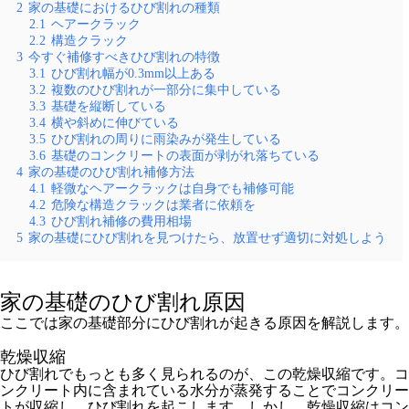
2
家の基礎におけるひび割れの種類
2.1
ヘアークラック
2.2
構造クラック
3
今すぐ補修すべきひび割れの特徴
3.1
ひび割れ幅が0.3mm以上ある
3.2
複数のひび割れが一部分に集中している
3.3
基礎を縦断している
3.4
横や斜めに伸びている
3.5
ひび割れの周りに雨染みが発生している
3.6
基礎のコンクリートの表面が剥がれ落ちている
4
家の基礎のひび割れ補修方法
4.1
軽微なヘアークラックは自身でも補修可能
4.2
危険な構造クラックは業者に依頼を
4.3
ひび割れ補修の費用相場
5
家の基礎にひび割れを見つけたら、放置せず適切に対処しよう
家の基礎のひび割れ原因
ここでは家の基礎部分にひび割れが起きる原因を解説します。
乾燥収縮
ひび割れでもっとも多く見られるのが、この乾燥収縮です。コ
ンクリート内に含まれている水分が蒸発することでコンクリー
トが収縮し、ひび割れを起こします。しかし、乾燥収縮はコン