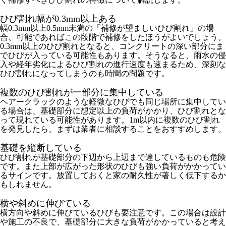
ひび割れ幅が0.3mm以上ある
幅0.3mm以上0.5mm未満の「補修が望ましいひび割れ」の場
合、可能であればこの段階で補修をしたほうがよいでしょう。
0.3mm以上のひび割れとなると、コンクリートの深い部分にま
でひびが入っている可能性もあります。そうなると、雨水の侵
入や経年劣化によるひび割れの進行速度も速まるため、深刻な
ひび割れになってしまうのも時間の問題です。
複数のひび割れが一部分に集中している
ヘアークラックのような軽微なひびでも同じ場所に集中してい
る場合は、基礎部分に想定以上の負荷がかかり、ひび割れとな
って現れている可能性があります。1m以内に複数のひび割れ
を発見したら、まずは業者に相談することをおすすめします。
基礎を縦断している
ひび割れが基礎部分の下辺から上辺まで達しているものも危険
です。また上部が広がった形状のひびも強い負荷がかかってい
るサインです。放置しておくと家の耐久性が著しく低下するか
もしれません。
横や斜めに伸びている
横方向や斜めに伸びているひびも要注意です。この場合は設計
や施工の不良で、基礎部分に大きな負荷がかかっていると考え