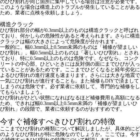
のひび割れが同じ箇所に集中している場合は注意が必要です。
このような場合は構造上のトラブルが発生していることがある
ため、業者に点検を依頼しましょう。
構造クラック
ひび割れ部分の幅が0.3mm以上のものは構造クラックと呼ばれ
ており、何かしらの危険性があると考えられます。さらに構造
クラックは幅の大きさによって危険度が分かれます。
一般的に、幅0.3mm以上0.5mm未満のものは「補修が望ましい
ひび割れ」、幅0.5mm以上のものは「著しいひび割れ」とされ
ており、特に0.5mm以上のものは危険です。なぜなら、コンク
リートの中心部、ひどいときには反対側の面にまでひびが入っ
ていることがあるためです。ここまでひどくなると経年劣化に
よるひび割れの進行速度も速まります。さらには大きな地震で
一気にひび割れが進行することも。また補修もDIYで済まして
しまうのは危険です。必ず業者に依頼して、専門的な補修をし
てもらいましょう。
ひび割れがひどい状態になればなるほど補修費用も高額になる
ため、できれば幅0.3mm以上0.5mm未満の「補修が望ましいひ
び割れ」の段階で、業者に依頼するのがおすすめです。
今すぐ補修すべきひび割れの特徴
ここまでひび割れの種類について解説しましたが、具体的にど
のようなひび割れが特に危険なのでしょうか。ここでは、今す
ぐ補修すべきひび割れの特徴について解説します。