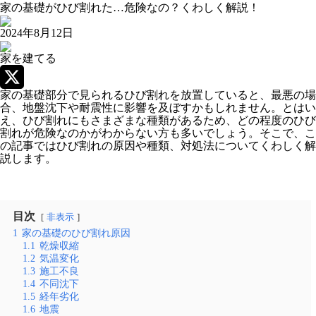
家の基礎がひび割れた…危険なの？くわしく解説！
2024年8月12日
家を建てる
家の基礎部分で見られるひび割れを放置していると、最悪の場
X
合、地盤沈下や耐震性に影響を及ぼすかもしれません。とはい
え、ひび割れにもさまざまな種類があるため、どの程度のひび
割れが危険なのかがわからない方も多いでしょう。そこで、こ
の記事ではひび割れの原因や種類、対処法についてくわしく解
説します。
目次
非表示
1
家の基礎のひび割れ原因
1.1
乾燥収縮
1.2
気温変化
1.3
施工不良
1.4
不同沈下
1.5
経年劣化
1.6
地震