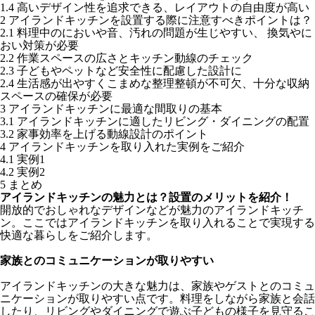
1.4
高いデザイン性を追求できる、レイアウトの自由度が高い
2
アイランドキッチンを設置する際に注意すべきポイントは？
2.1
料理中のにおいや音、汚れの問題が生じやすい、 換気やに
おい対策が必要
2.2
作業スペースの広さとキッチン動線のチェック
2.3
子どもやペットなど安全性に配慮した設計に
2.4
生活感が出やすくこまめな整理整頓が不可欠、十分な収納
スペースの確保が必要
3
アイランドキッチンに最適な間取りの基本
3.1
アイランドキッチンに適したリビング・ダイニングの配置
3.2
家事効率を上げる動線設計のポイント
4
アイランドキッチンを取り入れた実例をご紹介
4.1
実例1
4.2
実例2
5
まとめ
アイランドキッチンの魅力とは？設置のメリットを紹介！
開放的でおしゃれなデザインなどが魅力のアイランドキッチ
ン。ここではアイランドキッチンを取り入れることで実現する
快適な暮らしをご紹介します。
家族とのコミュニケーションが取りやすい
アイランドキッチンの大きな魅力は、家族やゲストとのコミュ
ニケーションが取りやすい点です。料理をしながら家族と会話
したり、リビングやダイニングで遊ぶ子どもの様子を見守るこ