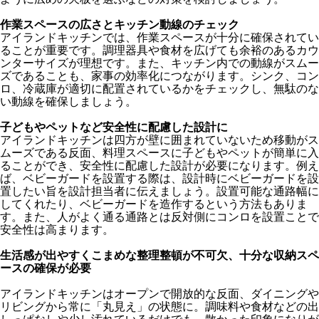
作業スペースの広さとキッチン動線のチェック
アイランドキッチンでは、作業スペースが十分に確保されてい
ることが重要です。調理器具や食材を広げても余裕のあるカウ
ンターサイズが理想です。また、キッチン内での動線がスムー
ズであることも、家事の効率化につながります。シンク、コン
ロ、冷蔵庫が適切に配置されているかをチェックし、無駄のな
い動線を確保しましょう。
子どもやペットなど安全性に配慮した設計に
アイランドキッチンは四方が壁に囲まれていないため移動がス
ムーズである反面、料理スペースに子どもやペットが簡単に入
ることができ、安全性に配慮した設計が必要になります。例え
ば、ベビーガードを設置する際は、設計時にベビーガードを設
置したい旨を設計担当者に伝えましょう。設置可能な通路幅に
してくれたり、ベビーガードを造作するという方法もありま
す。また、人がよく通る通路とは反対側にコンロを設置ことで
安全性は高まります。
生活感が出やすくこまめな整理整頓が不可欠、十分な収納スペ
ースの確保が必要
アイランドキッチンはオープンで開放的な反面、ダイニングや
リビングから常に「丸見え」の状態に。調味料や食材などの出