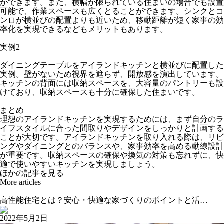
ができます。また、横幅が限られている住まいの場合でも設置
可能で、作業スペースも広くとることができます。シンクとコ
ンロが横並びの配置よりも近いため、移動距離が短く家事の効
率化を実現できるなどもメリットもあります。
実例2
ダイニングテーブルをアイランドキッチンと横並びに配置した
実例。壁がないため視界を遮らず、開放感を演出しています。
キッチンの背面には収納スペースを、大容量のパントリーも設
けており、収納スペースも十分に確保した住まいです。
まとめ
理想のアイランドキッチンを実現するためには、まず自分のラ
イフスタイルに合った間取りやデザインをしっかりと計画する
ことが大切です。アイランドキッチンを取り入れる際は、リビ
ングやダイニングとのバランスや、家事効率を高める動線設計
が重要です。収納スペースの確保や換気の対策も忘れずに、快
適で使いやすいキッチンを実現しましょう。
ほかの記事を見る
More articles
高性能住宅とは？安心・快適な家づくりのポイントと活…
2022年5月2日