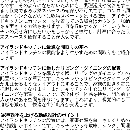
しっぱなしや少し汚れているだけでも、散かった印象になりが
ちです。そのようにならないためにも、調理器具や食器をすっ
きり収納できる収納スペースの確保が不可欠です。コンロ・調
理台・シンクなどの下に収納スペースを設けるほか、アイラン
ドキッチンにカウンターを設置している場合はカウンター収納
を充実させる方法もあります。何を収納するか、どういうキッ
チンの見せ方にしたいかをしっかりと検討し、計画に合った収
納スペースを確保することが大切です。
アイランドキッチンに最適な間取りの基本
アイランドキッチンの機能をより生かすための間取りをご紹介
します。
アイランドキッチンに適したリビング・ダイニングの配置
アイランドキッチンを導入する際、リビングやダイニングとの
配置バランスが重要です。キッチンからリビングやダイニング
が見渡せるようなレイアウトにすることで、家族の動きを常に
把握しやすくなります。また、キッチンを中心にリビング・ダ
イニングを配置することで、家全体が一体感を持ち、開放的で
広がりのある空間を作り出せます。これにより、視覚的にも圧
迫感を減らし、快適な生活動線が実現します。
家事効率を上げる動線設計のポイント
アイランドキッチンの設置には、家事効率を向上させるための
動線設計がポイントです。キッチンから冷蔵庫、シンク、調理