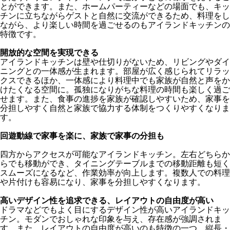
とができます。また、ホームパーティーなどの場面でも、キッ
チンに立ちながらゲストと自然に交流ができるため、料理をし
ながら、より楽しい時間を過ごせるのもアイランドキッチンの
特徴です。
開放的な空間を実現できる
アイランドキッチンは壁や仕切りがないため、リビングやダイ
ニングとの一体感が生まれます。部屋が広く感じられてリラッ
クスできるほか、一体感により料理中でも家族が自然と声をか
けたくなる空間に。孤独になりがちな料理の時間も楽しく過ご
せます。また、食事の進捗を家族が確認しやすいため、家事を
分担しやすく自然と家族で協力する体制をつくりやすくなりま
す。
回遊動線で家事を楽に、家族で家事の分担も
四方からアクセスが可能なアイランドキッチン。左右どちらか
らでも移動ができ、タイニングテーブルまでの移動距離も短く
スムーズになるなど、作業効率が向上します。複数人での料理
や片付けも容易になり、家事を分担しやすくなります。
高いデザイン性を追求できる、レイアウトの自由度が高い
ドラマなどでもよく目にするデザイン性が高いアイランドキッ
チン。モダンでおしゃれな印象を与え、存在感が強調されま
す。また、レイアウトの自由度が高いのも特徴の一つ。縦長・