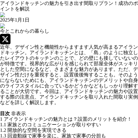
アイランドキッチンの魅力を引き出す間取りプラン！成功のポ
イントを解説
2025年1月1日
今とこれからの暮らし
近年、デザイン性と機能性からますます人気が高まるアイラン
X
ドキッチン。アイランドキッチンとは、「島」のように独立し
たレイアウトのキッチンのことで、どの壁にも接していないの
が特徴です。視界的な広がりを感じられて部屋全体がスッキリ
とした空間になるなど、さまざまな魅力があります。ただ、デ
ザイン性だけを重視すると、設置後後悔することも。そのよう
にならないためにも、アイランドキッチンのデメリットや自身
のライフスタイルに合っているかどうかなどもしっかり理解す
ることが大切です。今回は、アイランドキッチンの魅力や設置
する際の注意点、アイランドキッチンを取り入れた間取り実例
などを詳しく解説します。
目次
非表示
1
アイランドキッチンの魅力とは？設置のメリットを紹介！
1.1
家族とのコミュニケーションが取りやすい
1.2
開放的な空間を実現できる
1.3
回遊動線で家事を楽に、家族で家事の分担も