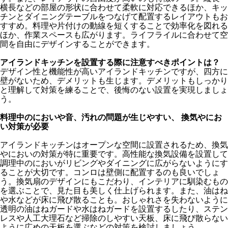
横長などの部屋の形状に合わせて柔軟に対応できるほか、キッ
チンとダイニングテーブルをつなげて配置するレイアウトもお
すすめ。料理や片付けの動線を短くすることで効率化を図れる
ほか、作業スペースも広がります。ライフライルに合わせて空
間を自由にデザインすることができます。
アイランドキッチンを設置する際に注意すべきポイントは？
デザイン性と機能性が高いアイランドキッチンですが、四方に
壁がないため、デメリットも生じます。デメリットもしっかり
と理解して対策を練ることで、後悔のない設置を実現しましょ
う。
料理中のにおいや音、汚れの問題が生じやすい、 換気やにお
い対策が必要
アイランドキッチンはオープンな空間に設置されるため、換気
やにおいの対策が特に重要です。高性能な換気設備を設置して
調理中のにおいがリビングやダイニングに広がらないようにす
ることが大切です。コンロは壁側に配置するのも良いでしょ
う。換気扇のデザインにもこだわり、インテリアに馴染むもの
を選ぶことで、見た目も美しく仕上げられます。また、油はね
や水などが床に飛び散ることも。おしゃれさを失わないように
透明の油はねガードや水はねガードを設置するしたり、ステン
レスや人工大理石など掃除のしやすい天板、床に飛び散らない
ように広めの天板を選ぶなどの対策を検討しましょう。