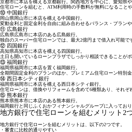
京都市に本店を構える京都銀行。関西地方を中心に、愛知県や
住宅ローンを組むと、ATM利用時の手数料が無料になること
⑩ 中国銀行
岡山県岡山市に本店を構える中国銀行。
変動金利と固定金利を自由に組み合わせるバランス・プランや
⑪ 広島銀行
広島県広島市に本店のある広島銀行。
独自のスーパー住宅ローンでは、最大2億円まで借入れ可能で
⑫ 四国銀行
高知県高知市に本店を構える四国銀行。
土日も開いているローンプラザでしっかり相談できることがポ
⑬ 福岡銀行
福岡県福岡市に本店を置く福岡銀行。
全期間固定金利のプランのほか、プレミアム住宅ローン特別金
⑭ 西日本シティ銀行
福岡県福岡市に本店を構える西日本シティ銀行。
住宅ローンは、借換やリフォームを含めて6種類あり、それぞ
⑮ 熊本銀行
熊本県熊本市に本店のある熊本銀行。
福岡銀行と同じふくおかフィナンシャルグループに入っており
地方銀行で住宅ローンを組むメリット2
地方銀行で住宅ローンを組むメリットは、以下の2つです。
・審査に比較的通りやすい