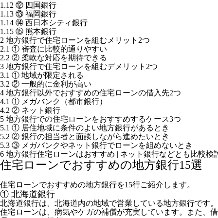
1.12
⑫ 四国銀行
1.13
⑬ 福岡銀行
1.14
⑭ 西日本シティ銀行
1.15
⑮ 熊本銀行
2
地方銀行で住宅ローンを組むメリット2つ
2.1
① 審査に比較的通りやすい
2.2
② 柔軟な対応を期待できる
3
地方銀行で住宅ローンを組むデメリット2つ
3.1
① 地域が限定される
3.2
② 一般的に金利が高い
4
地方銀行以外でおすすめの住宅ローンの借入先2つ
4.1
① メガバンク（都市銀行）
4.2
② ネット銀行
5
地方銀行での住宅ローンをおすすめするケース3つ
5.1
① 居住地域に条件のよい地方銀行があるとき
5.2
② 銀行の担当者と面談しながら進めたいとき
5.3
③ メガバンクやネット銀行でローンを組めないとき
6
地方銀行住宅ローンはおすすめ | ネット銀行などとも比較検
住宅ローンでおすすめの地方銀行15選
住宅ローンでおすすめの地方銀行を15行ご紹介します。
① 北海道銀行
北海道銀行は、北海道内の地域で営業している地方銀行です。
住宅ローンは、病気やケガの補償が充実しています。また、借