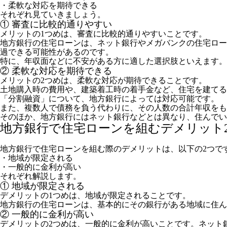
・柔軟な対応を期待できる
それぞれ見ていきましょう。
① 審査に比較的通りやすい
メリットの1つめは、審査に比較的通りやすいことです。
地方銀行の住宅ローンは、ネット銀行やメガバンクの住宅ロー
過できる可能性があるのです。
特に、年収面などに不安がある方に適した選択肢といえます。
② 柔軟な対応を期待できる
メリットの2つめは、柔軟な対応が期待できることです。
土地購入時の費用や、建築着工時の着手金など、住宅を建てる
「分割融資」について、地方銀行によっては対応可能です。
また、複数人で債務を負う代わりに、その人数の合計年収をも
そのほか、地方銀行にはネット銀行などとは異なり、住んで
地方銀行で住宅ローンを組むデメリット
地方銀行で住宅ローンを組む際のデメリットは、以下の2つで
・地域が限定される
・一般的に金利が高い
それぞれ解説します。
① 地域が限定される
デメリットの1つめは、地域が限定されることです。
地方銀行の住宅ローンは、基本的にその銀行がある地域に住ん
② 一般的に金利が高い
デメリットの2つめは、一般的に金利が高いことです。ネット