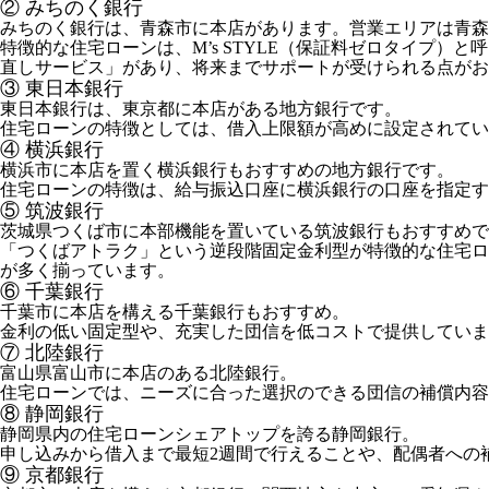
② みちのく銀行
みちのく銀行は、青森市に本店があります。営業エリアは青森
特徴的な住宅ローンは、M’s STYLE（保証料ゼロタイプ
直しサービス」があり、将来までサポートが受けられる点がお
③ 東日本銀行
東日本銀行は、東京都に本店がある地方銀行です。
住宅ローンの特徴としては、借入上限額が高めに設定されてい
④ 横浜銀行
横浜市に本店を置く横浜銀行もおすすめの地方銀行です。
住宅ローンの特徴は、給与振込口座に横浜銀行の口座を指定す
⑤ 筑波銀行
茨城県つくば市に本部機能を置いている筑波銀行もおすすめで
「つくばアトラク」という逆段階固定金利型が特徴的な住宅ロ
が多く揃っています。
⑥ 千葉銀行
千葉市に本店を構える千葉銀行もおすすめ。
金利の低い固定型や、充実した団信を低コストで提供していま
⑦ 北陸銀行
富山県富山市に本店のある北陸銀行。
住宅ローンでは、ニーズに合った選択のできる団信の補償内容
⑧ 静岡銀行
静岡県内の住宅ローンシェアトップを誇る静岡銀行。
申し込みから借入まで最短2週間で行えることや、配偶者への
⑨ 京都銀行