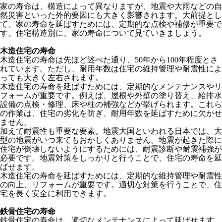
家の寿命は、構造によって異なりますが、地震や大雨などの自
然災害といった外的要因にも大きく影響されます。大前提とし
て、家の寿命を延ばすためには、定期的な点検や補修が重要で
す。住宅構造別に、家の寿命について見ていきましょう。
木造住宅の寿命
木造住宅の寿命は先ほど述べた通り、50年から100年程度とさ
れています。ただし、耐用年数は住宅の維持管理や耐震性によ
っても大きく左右されます。
木造住宅の寿命を延ばすためには、定期的なメンテナンスやリ
フォームが重要です。例えば、屋根や外壁の塗り替え、給排水
設備の点検・修理、床や柱の補強などが挙げられます。これら
の作業は、住宅の劣化を防ぎ、耐用年数を延ばすために欠かせ
ません。
加えて耐震性も重要な要素。地震大国といわれる日本では、大
型の地震がいつ来てもおかしくありません。地震が起きた際に
住宅が倒壊しないようにするためには、耐震診断や耐震補強が
必要です。地震対策をしっかりと行うことで、住宅の寿命を延
ばせます。
木造住宅の寿命を延ばすためには、定期的な維持管理や耐震性
の向上、リフォームが重要です。適切な対策を行うことで、住
宅を長く安全に利用できます。
鉄骨住宅の寿命
鉄骨住宅の寿命は、適切なメンテナンスによって延ばせます。