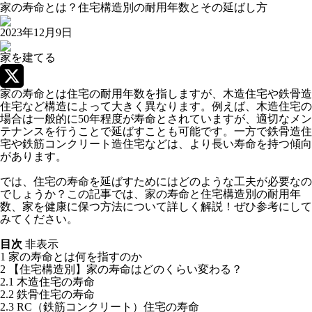
家の寿命とは？住宅構造別の耐用年数とその延ばし方
2023年12月9日
家を建てる
家の寿命とは住宅の耐用年数を指しますが、木造住宅や鉄骨造
X
住宅など構造によって大きく異なります。例えば、木造住宅の
場合は一般的に50年程度が寿命とされていますが、適切なメン
テナンスを行うことで延ばすことも可能です。一方で鉄骨造住
宅や鉄筋コンクリート造住宅などは、より長い寿命を持つ傾向
があります。
では、住宅の寿命を延ばすためにはどのような工夫が必要なの
でしょうか？この記事では、家の寿命と住宅構造別の耐用年
数、家を健康に保つ方法について詳しく解説！ぜひ参考にして
みてください。
目次
非表示
1
家の寿命とは何を指すのか
2
【住宅構造別】家の寿命はどのくらい変わる？
2.1
木造住宅の寿命
2.2
鉄骨住宅の寿命
2.3
RC（鉄筋コンクリート）住宅の寿命