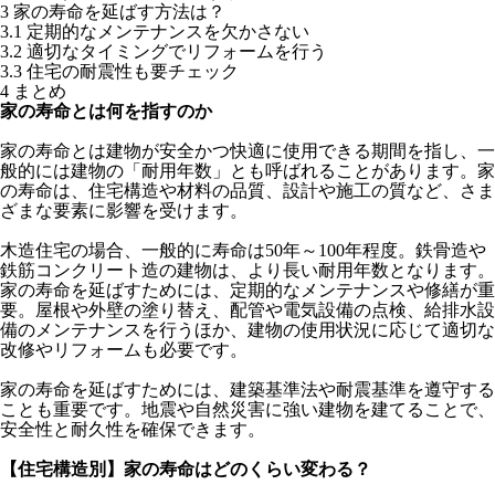
3
家の寿命を延ばす方法は？
3.1
定期的なメンテナンスを欠かさない
3.2
適切なタイミングでリフォームを行う
3.3
住宅の耐震性も要チェック
4
まとめ
家の寿命とは何を指すのか
家の寿命とは建物が安全かつ快適に使用できる期間を指し、一
般的には建物の「耐用年数」とも呼ばれることがあります。家
の寿命は、住宅構造や材料の品質、設計や施工の質など、さま
ざまな要素に影響を受けます。
木造住宅の場合、一般的に寿命は50年～100年程度。鉄骨造や
鉄筋コンクリート造の建物は、より長い耐用年数となります。
家の寿命を延ばすためには、定期的なメンテナンスや修繕が重
要。屋根や外壁の塗り替え、配管や電気設備の点検、給排水設
備のメンテナンスを行うほか、建物の使用状況に応じて適切な
改修やリフォームも必要です。
家の寿命を延ばすためには、建築基準法や耐震基準を遵守する
ことも重要です。地震や自然災害に強い建物を建てることで、
安全性と耐久性を確保できます。
【住宅構造別】家の寿命はどのくらい変わる？