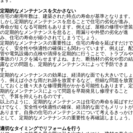
ます。
定期的なメンテナンスを欠かさない
住宅の耐用年数は、建築された時点の寿命が基準となります。
しかし定期的なメンテナンスを怠ることで住宅の劣化が進み、
寿命が短くなる可能性もあります。例えば、屋根の修理や塗装
の定期的なメンテナンスを怠ると、雨漏りや外壁の劣化が進
み、住宅の寿命が縮小されてしまうでしょう。
定期的なメンテナンスの重要性は、住宅の寿命を延ばすだけで
なく、安全性や快適性の確保にも関わっています。例えば、配
管や電気設備の点検や清掃を定期的に行うことで、トラブルや
事故のリスクを減らせますよね。また、断熱材の劣化や窓の結
露などの問題も、定期的なメンテナンスによって予防できま
す。
定期的なメンテナンスの効果は、経済的な面でも大きいでしょ
う。例えば小さな雨だれ跡を放置するなど、些細な問題を放置
しておくと後々大きな修理費用がかかる可能性もあります。定
期的なメンテナンスによって問題を早期発見し修理すること
で、予算を抑えられるのです。
以上のように、定期的なメンテナンスは住宅の寿命を延ばすだ
けでなく、安全性や快適性の確保、経済的な面でもメリットが
あります。自身の住宅のメンテナンスについて考えるきっかけ
として、定期的なメンテナンスの重要性を再確認しましょう。
適切なタイミングでリフォームを行う