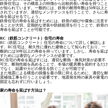
鉄骨住宅は、その構造上の特徴から比較的長い寿命を持つこと
が知られています。一般的には、鉄骨の耐用年数は50年以上と
されていますが、適切なメンテナンスを行うことで、さらに寿
命を延ばせるでしょう。
鉄骨住宅の寿命を延ばすためには、鉄骨の錆びや腐食に注意す
ることが大切。定期的な塗装や防錆処理を行うことで、鉄骨の
寿命を延ばすことが可能です。
RC（鉄筋コンクリート）住宅の寿命
RC（鉄筋コンクリート）住宅の寿命について詳しく解説しま
す。RC住宅は、耐久性に優れた建物として知られており、一
般的には50年以上の寿命を持っています。しかし、寿命を延ば
すためには適切なメンテナンスが必要です。
RC住宅の寿命を延ばすには、適切な断熱・換気対策が必要不
可欠。断熱性能を高めることで、冬場の暖房費を節約するだけ
でなく、結露やカビの発生を防ぐことが可能です。
また地震による構造の損傷を最小限に抑えるために、適切な耐
震補強工事を行うことが必要です。地震発生時の家具や家電の
固定も忘れずに行いましょう。
家の寿命を延ばす方法は？