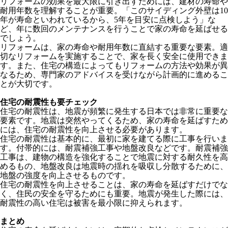
リフォームの効果を最大限に引き出すためには、建材の寿命や
耐用年数を理解することが重要。「このサイディング外壁は10
年が寿命といわれているから、5年を目安に点検しよう」な
ど、年に数回のメンテナンスを行うことで家の寿命を延ばせる
でしょう。
リフォームは、家の寿命や耐用年数に直結する重要な要素。適
切なリフォームを実施することで、家を長く安全に使用できま
す。また、住宅の構造によってもリフォームの方法や効果が異
なるため、専門家のアドバイスを受けながら計画的に進めるこ
とが大切です。
住宅の耐震性も要チェック
住宅の耐震性は、地震が頻繁に発生する日本では非常に重要な
要素です。地震は突然やってくるため、家の寿命を延ばすため
には、住宅の耐震性を向上させる必要があります。
住宅の耐震性は基本的に、最初に家を建てる際に工事を行いま
す。付帯的には、耐震補強工事や地盤改良などです。耐震補強
工事は、建物の構造を強化することで地震に対する耐久性を高
めるもの、地盤改良は地震時の揺れを吸収し分散するために、
地盤の強度を向上させるものです。
住宅の耐震性を向上させることは、家の寿命を延ばすだけでな
く、住民の安全を守るためにも重要。地震が発生した際には、
耐震性の高い住宅は被害を最小限に抑えられます。
まとめ