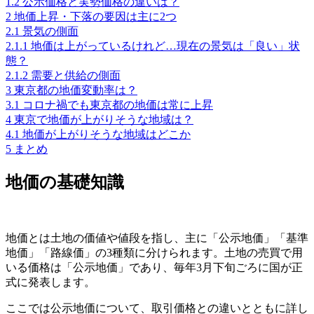
1.2
公示価格と実勢価格の違いは？
2
地価上昇・下落の要因は主に2つ
2.1
景気の側面
2.1.1
地価は上がっているけれど…現在の景気は「良い」状
態？
2.1.2
需要と供給の側面
3
東京都の地価変動率は？
3.1
コロナ禍でも東京都の地価は常に上昇
4
東京で地価が上がりそうな地域は？
4.1
地価が上がりそうな地域はどこか
5
まとめ
地価の基礎知識
地価とは土地の価値や値段を指し、主に「公示地価」「基準
地価」「路線価」の3種類に分けられます。土地の売買で用
いる価格は「公示地価」であり、毎年3月下旬ごろに国が正
式に発表します。
ここでは公示地価について、取引価格との違いとともに詳し