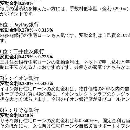
変動金利0.290%
毎月の返済額を抑えたい方には、手数料低率型（金利0.290
がポイントです。
5位：PayPay銀行
変動金利0.270%～0.315％
PayPay銀行の住宅ローンも人気です。変動金利は自己資金1
す。
6位：三井住友銀行
変動金利0.475%～0.725％
三井住友銀行住宅ローンの変動金利は、ネットで申し込むと年
制に不安がある方におすすめです。共働きの家庭でどちらかに
7位：イオン銀行
変動金利0.380%～0.430％
イオン銀行住宅ローンの変動金利は、物件価格の80%以内の借
ループでのお買い物の際に、イオンセレクトクラブのクレジッ
担を大きく減らせます。全国のイオン銀行店舗及びコールセン
8位：りそな銀行
変動金利0.340％
りそな銀行住宅ローンの変動金利は年0.340%〜。固定金利も
そのほかにも、女性向け住宅ローンや自然災害サポートオプシ