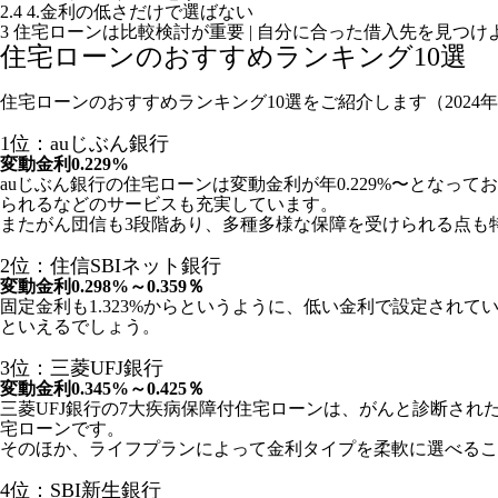
2.4
4.金利の低さだけで選ばない
3
住宅ローンは比較検討が重要 | 自分に合った借入先を見つけ
住宅ローンのおすすめランキング10選
住宅ローンのおすすめランキング10選をご紹介します（2024
1位：auじぶん銀行
変動金利0.229%
auじぶん銀行の住宅ローンは変動金利が年0.229%〜となっ
られるなどのサービスも充実しています。
またがん団信も3段階あり、多種多様な保障を受けられる点も
2位：住信SBIネット銀行
変動金利0.298%～0.359％
固定金利も1.323%からというように、低い金利で設定さ
といえるでしょう。
3位：三菱UFJ銀行
変動金利0.345%～0.425％
三菱UFJ銀行の7大疾病保障付住宅ローンは、がんと診断さ
宅ローンです。
そのほか、ライフプランによって金利タイプを柔軟に選べるこ
4位：SBI新生銀行