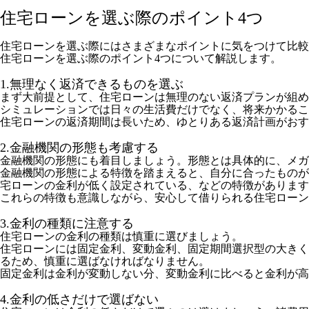
住宅ローンを選ぶ際のポイント4つ
住宅ローンを選ぶ際にはさまざまなポイントに気をつけて比較
住宅ローンを選ぶ際のポイント4つについて解説します。
1.無理なく返済できるものを選ぶ
まず大前提として、住宅ローンは無理のない返済プランが組
シミュレーションでは日々の生活費だけでなく、将来かかるこ
住宅ローンの返済期間は長いため、ゆとりある返済計画がおす
2.金融機関の形態も考慮する
金融機関の形態にも着目しましょう。形態とは具体的に、メガ
金融機関の形態による特徴を踏まえると、自分に合ったものが
宅ローンの金利が低く設定されている、などの特徴があります
これらの特徴も意識しながら、安心して借りられる住宅ローン
3.金利の種類に注意する
住宅ローンの金利の種類は慎重に選びましょう。
住宅ローンには固定金利、変動金利、固定期間選択型の大きく
るため、慎重に選ばなければなりません。
固定金利は金利が変動しない分、変動金利に比べると金利が高
4.金利の低さだけで選ばない