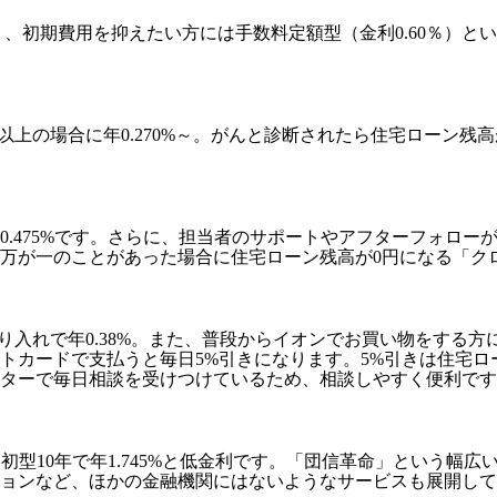
％）、初期費用を抑えたい方には手数料定額型（金利0.60％）
0%以上の場合に年0.270%～。がんと診断されたら住宅ローン
0.475%です。さらに、担当者のサポートやアフターフォロ
万が一のことがあった場合に住宅ローン残高が0円になる「ク
り入れで年0.38%。また、普段からイオンでお買い物をする
トカードで支払うと毎日5%引きになります。5%引きは住宅
ターで毎日相談を受けつけているため、相談しやすく便利です
当初型10年で年1.745%と低金利です。「団信革命」という
ョンなど、ほかの金融機関にはないようなサービスも展開して