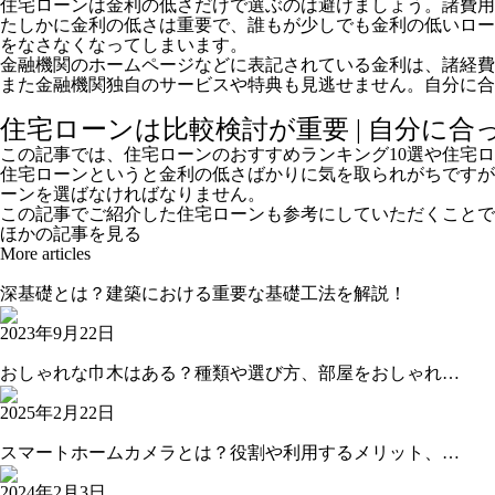
住宅ローンは金利の低さだけで選ぶのは避けましょう。諸費用
たしかに金利の低さは重要で、誰もが少しでも金利の低いロー
をなさなくなってしまいます。
金融機関のホームページなどに表記されている金利は、諸経費
また金融機関独自のサービスや特典も見逃せません。自分に合
住宅ローンは比較検討が重要 | 自分に
この記事では、住宅ローンのおすすめランキング10選や住宅
住宅ローンというと金利の低さばかりに気を取られがちですが
ーンを選ばなければなりません。
この記事でご紹介した住宅ローンも参考にしていただくことで
ほかの記事を見る
More articles
深基礎とは？建築における重要な基礎工法を解説！
2023年9月22日
おしゃれな巾木はある？種類や選び方、部屋をおしゃれ…
2025年2月22日
スマートホームカメラとは？役割や利用するメリット、…
2024年2月3日