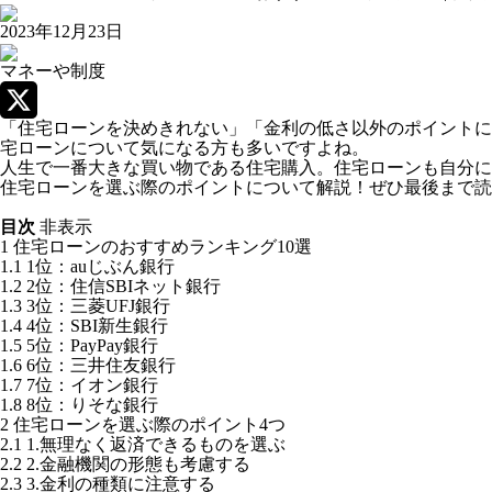
2023年12月23日
マネーや制度
「住宅ローンを決めきれない」「金利の低さ以外のポイントに
X
宅ローンについて気になる方も多いですよね。
人生で一番大きな買い物である住宅購入。住宅ローンも自分に
住宅ローンを選ぶ際のポイントについて解説！ぜひ最後まで読
目次
非表示
1
住宅ローンのおすすめランキング10選
1.1
1位：auじぶん銀行
1.2
2位：住信SBIネット銀行
1.3
3位：三菱UFJ銀行
1.4
4位：SBI新生銀行
1.5
5位：PayPay銀行
1.6
6位：三井住友銀行
1.7
7位：イオン銀行
1.8
8位：りそな銀行
2
住宅ローンを選ぶ際のポイント4つ
2.1
1.無理なく返済できるものを選ぶ
2.2
2.金融機関の形態も考慮する
2.3
3.金利の種類に注意する