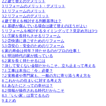
2.2
建て替えのデメリット
3
リフォームのメリット・デメリット
3.1
リフォームのメリット
3.2
リフォームのデメリット
4
建て替えを検討する判断基準は？
4.1
基礎が傷んでいる場合は建て替えのほうがよい
5
リフォームを検討するタイミングって？見定め方は3つ
5.1
①家を長持ちさせるリフォーム
5.2
②快適に過ごすためのリフォーム
5.3
③安心・安全のためのリフォーム
6
家の寿命は何年？持たせるのがプロの仕事！
6.1
明治時代の家が残っている
6.2
家を長く持たせるには
7
決して安くない金額だからこそ、立ち止まって考える
7.1
工事は本当に「今」必要？
7.2
実務者や専門家も、一般の方に寄り添う考え方を
8
これからの住まいに対する考え方
8.1
あなたにとっての幸せは？
8.2
情報が操作される時代だからこそ
8.3
「いい家」は育てるもの
9
まとめ