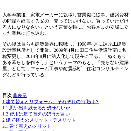
大学卒業後、家電メーカーに就職し営業職に従事。建築資材
の問屋を経営する父の
「売ってはいけない。買っていただけ
る人になりなさい」
という言葉を軸に、お客さまの立場に立
った業務に打ち込む。
その後は自らも建築業界に転職し、1998年4月に調匠工建築
設計事務所として開業。2009年4月に田口住生活設計室に名
称変更し、2014年8月に法人化して現在に至る。「ぬくもり
ある暮らしを作ろう」というテーマのもと、「売らない建築
屋」としてリフォーム工事や耐震診断、住宅コンサルティン
グなどを行っている。
目次
非表示
1
建て替えとリフォーム、それぞれの特徴は？
1.1
思い出を残せるか残せないか
1.2
費用は建て替えのほうが高い
2
建て替えのメリット・デメリット
2.1
建て替えのメリット